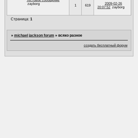
Тестовое сообщение
2009-02-26
zayborg
1
619
20:07:52
zayborg
Страница:
1
»
michael jackson forum
»
всяко разное
создать бесплатный форум