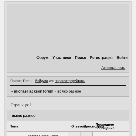
Форум
Участники
Поиск
Регистрация
Войти
Активные темы
Привет, Гость!
Войдите
или
зарегистрируйтесь
.
»
michael jackson forum
»
всяко разное
Страница:
1
всяко разное
Последнее
Тема
Ответов
Просмотров
сообщение